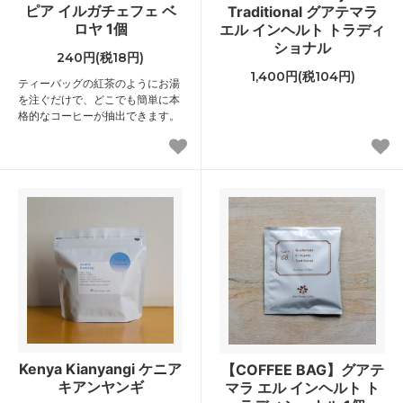
ピア イルガチェフェ ベ
Traditional グアテマラ
ロヤ 1個
エル インヘルト トラディ
ショナル
240円(税18円)
1,400円(税104円)
ティーバッグの紅茶のようにお湯
を注ぐだけで、どこでも簡単に本
格的なコーヒーが抽出できます。
Kenya Kianyangi ケニア
【COFFEE BAG】グアテ
キアンヤンギ
マラ エル インヘルト ト