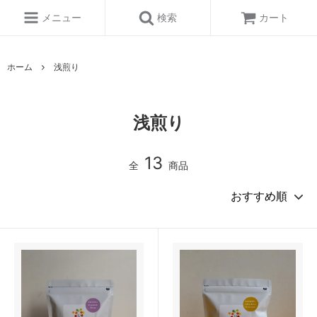
メニュー
検索
カート
ホーム
浅煎り
浅煎り
13
全
商品