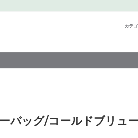
カテ
n coffee series
ュージョン コーヒー
ハンドドリップ レシピ～浅煎り編
コーヒーバッグ/コールドブリ
限定コーヒー豆/季節のおすす
お店のハンドドリップレシピ～
ク
っと深め編
コーヒーバッグ
カフェラテベース
セット
as Orders
書籍 / 器具・グッズ / プロ向け
hop 限定商品
浅煎り
ーバッグ/コールドブリュ