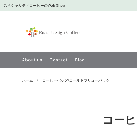
スペシャルティコーヒーのWeb Shop
シングルオリジン
定番のシングルオリジン
About us ショップについて
Infusio
インフ
お店の
ディカフェ/カフェインレス
便利な
About us
Contact
Blog
送料無料セット
美味しいアイスコーヒーの作り方
ギフト
Overse
アイスコーヒーにおすすめ
Web S
ホーム
コーヒーバッグ/コールドブリューパック
深煎り
書籍
コーヒ