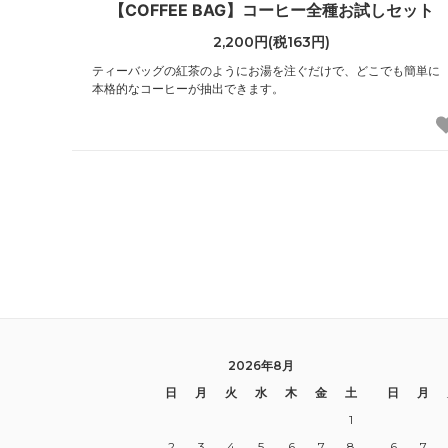
【COFFEE BAG】コーヒー全種お試しセット
2,200円(税163円)
ティーバッグの紅茶のようにお湯を注ぐだけで、どこでも簡単に
本格的なコーヒーが抽出できます。
2026年8月
日
月
火
水
木
金
土
日
月
1
2
3
4
5
6
7
8
6
7