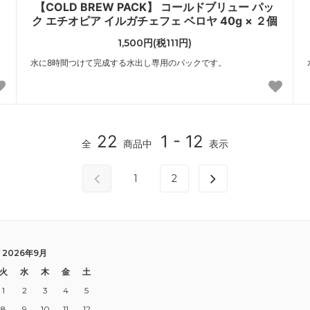
【COLD BREW PACK】 コールドブリュー パッ
ク エチオピア イルガチェフェ ベロヤ 40g × ２個
1,500円(税111円)
水に8時間つけて完成する水出し専用のパックです。
22
1 - 12
全
商品中
表示
1
2
2026年9月
火
水
木
金
土
1
2
3
4
5
8
9
10
11
12