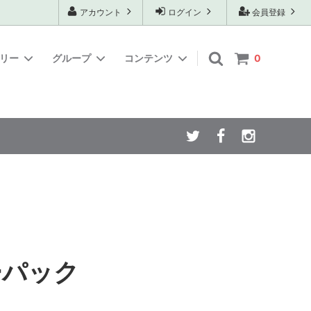
アカウント
ログイン
会員登録
ゴリー
グループ
コンテンツ
0
ューパッ
め
焙煎ちょ
カフェラテベース
テロワールセレクション
お店のレシピおまけ～エアロプレスのレ
シピ
送料込/送料無料セット
商材
SALE
中煎り
ーパック