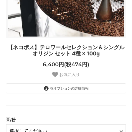
【ネコポス】テロワールセレクション＆シングル
オリジン セット 4種 × 100g
6,400円(税474円)
お気に入り
各オプションの詳細情報
豆
豆(挽き目サンプル付き)
中挽き(ペーパードリップ用)
豆/粉
中荒挽き(フレンチプレス・メタル