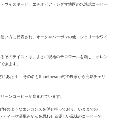
ト・ウイスキーと、エチオピア・シダマ地区の水洗式コーヒー
の使い方に代表され、オークやバーボンの他、シェリーやワイ
れるそのテイストは、まさに現地のテロワールを顕し、オレン
ができます。
方にあたり、 その名もShantawane村の農家から完熟チェリ
グリーンコーヒーが育まれています。
cheffeのようなエレガンスを併せ持っており、いままでの
リンティーや温州みかんを思わせる優しい風味のコーヒーで