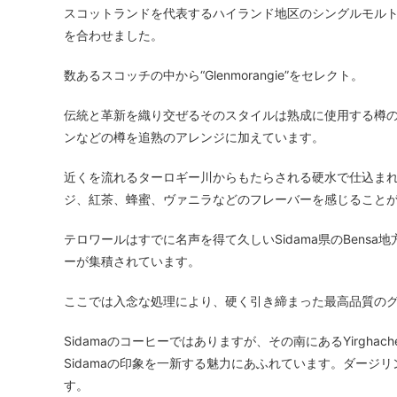
スコットランドを代表するハイランド地区のシングルモル
を合わせました。
数あるスコッチの中から“Glenmorangie”をセレクト。
伝統と革新を織り交ぜるそのスタイルは熟成に使用する樽
ンなどの樽を追熟のアレンジに加えています。
近くを流れるターロギー川からもたらされる硬水で仕込ま
ジ、紅茶、蜂蜜、ヴァニラなどのフレーバーを感じること
テロワールはすでに名声を得て久しいSidama県のBensa地
ーが集積されています。
ここでは入念な処理により、硬く引き締まった最高品質の
Sidamaのコーヒーではありますが、その南にあるYirgha
Sidamaの印象を一新する魅力にあふれています。ダージ
す。