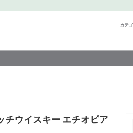
カテ
n coffee series
ュージョン コーヒー
ハンドドリップ レシピ～浅煎り編
コーヒーバッグ/コールドブリ
限定コーヒー豆/季節のおすす
お店のハンドドリップレシピ～
ク
っと深め編
コーヒーバッグ
カフェラテベース
セット
as Orders
書籍 / 器具・グッズ / プロ向け
hop 限定商品
浅煎り
スコッチウイスキー エチオピア