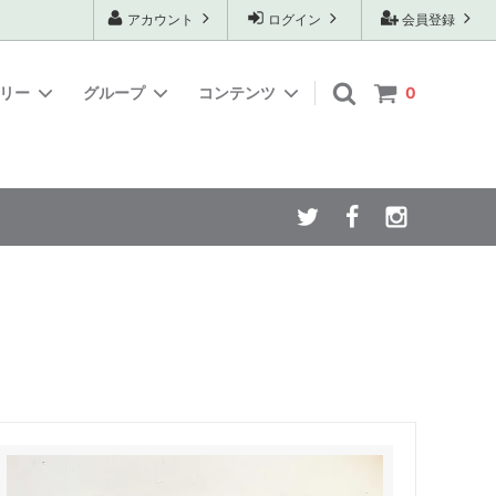
アカウント
ログイン
会員登録
ゴリー
グループ
コンテンツ
0
ューパッ
め
焙煎ちょ
カフェラテベース
テロワールセレクション
お店のレシピおまけ～エアロプレスのレ
シピ
送料込/送料無料セット
商材
SALE
中煎り