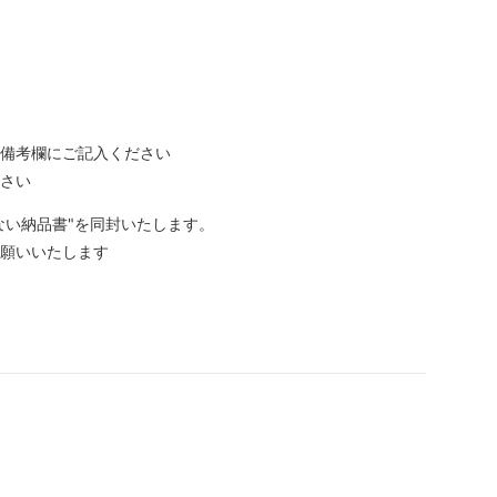
備考欄にご記入ください
さい
ない納品書"を同封いたします。
願いいたします