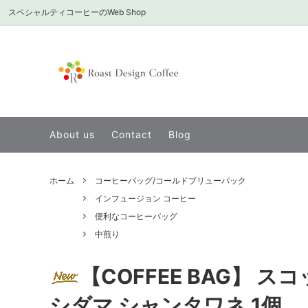
スペシャルティコーヒーのWeb Shop
シングルオリジン
定番のシングルオリジン
About us ショップについて
Infusio
インフ
お店の
ディカフェ/カフェインレス
便利な
About us
Contact
Blog
送料無料セット
美味しいアイスコーヒーの作り方
ギフト
Overse
アイスコーヒーにおすすめ
Web S
ホーム
コーヒーバッグ/コールドブリューパック
深煎り
書籍
インフュージョン コーヒー
便利なコーヒーバッグ
中煎り
【COFFEE BAG】 
シダマ シャンタワネ 1個