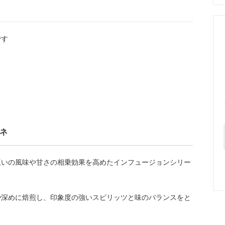
です
ワネ
互いの風味や甘さの相乗効果を高めたインフュージョンシリー
や深めに焙煎し、印象度の強いスピリッツと味のバランスをと