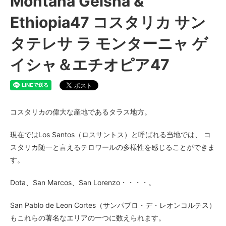
Montana Geisha &
5,700円(税422円)
Ethiopia47 コスタリカ サン
100g
2,900円(税215円)
タテレサ ラ モンターニャ ゲ
200g
5,700円(税422円)
イシャ＆エチオピア47
コスタリカの偉大な産地であるタラス地方。
現在ではLos Santos（ロスサントス）と呼ばれる当地では、 コ
スタリカ随一と言えるテロワールの多様性を感じることができま
す。
Dota、San Marcos、San Lorenzo・・・・。
San Pablo de Leon Cortes（サンパブロ・デ・レオンコルテス）
もこれらの著名なエリアの一つに数えられます。