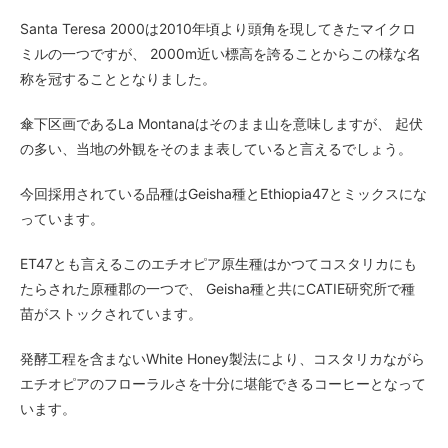
Santa Teresa 2000は2010年頃より頭角を現してきたマイクロ
ミルの一つですが、 2000m近い標高を誇ることからこの様な名
称を冠することとなりました。
傘下区画であるLa Montanaはそのまま山を意味しますが、 起伏
の多い、当地の外観をそのまま表していると言えるでしょう。
今回採用されている品種はGeisha種とEthiopia47とミックスにな
っています。
ET47とも言えるこのエチオピア原生種はかつてコスタリカにも
たらされた原種郡の一つで、 Geisha種と共にCATIE研究所で種
苗がストックされています。
発酵工程を含まないWhite Honey製法により、コスタリカながら
エチオピアのフローラルさを十分に堪能できるコーヒーとなって
います。